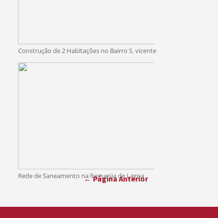
Construção de 2 Habitações no Bairro S. vicente
Paginação
Rede de Saneamento na freguesia de Lagoa
← Página Anterior
dos
conteúdos